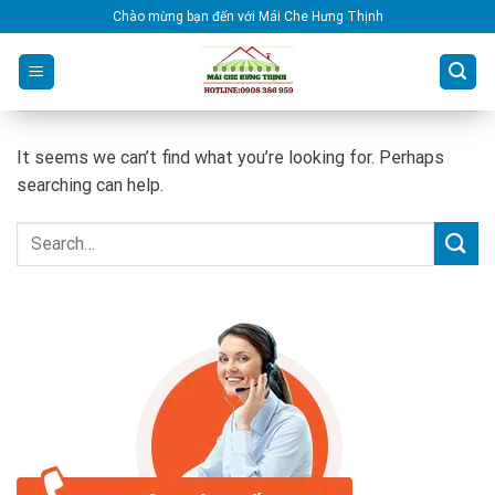
Skip
Chào mừng bạn đến với Mái Che Hưng Thịnh
to
content
It seems we can’t find what you’re looking for. Perhaps
searching can help.