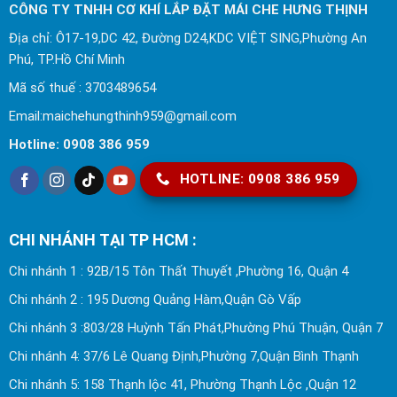
CÔNG TY TNHH CƠ KHÍ LẮP ĐẶT MÁI CHE HƯNG THỊNH
Địa chỉ: Ô17-19,DC 42, Đường D24,KDC VIỆT SING,Phường An
Phú, TP.Hồ Chí Minh
Mã số thuế : 3703489654
Email:maichehungthinh959@gmail.com
Hotline: 0908 386 959
HOTLINE: 0908 386 959
CHI NHÁNH TẠI TP HCM :
Chi nhánh 1 : 92B/15 Tôn Thất Thuyết ,Phường 16, Quận 4
Chi nhánh 2 : 195 Dương Quảng Hàm,Quận Gò Vấp
Chi nhánh 3 :803/28 Huỳnh Tấn Phát,Phường Phú Thuận, Quận 7
Chi nhánh 4: 37/6 Lê Quang Định,Phường 7,Quận Bình Thạnh
Chi nhánh 5: 158 Thạnh lộc 41, Phường Thạnh Lộc ,Quận 12